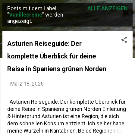
Posts mit dem Label
ALLE ANZEIGEN
P
"
Vanillecreme
" werden
angezeigt.
o
s
t
Asturien Reiseguide: Der
s
komplette Überblick für deine
Reise in Spaniens grünen Norden
-
März 18, 2026
Asturien Reiseguide: Der komplette Überblick für
deine Reise in Spaniens grünen Norden Einleitung
& Hintergrund Asturien ist eine Region, die sich
dem schnellen Konsum entzieht. Ich selber habe
meine Wurzeln in Kantabrien. Beide Regionen sind