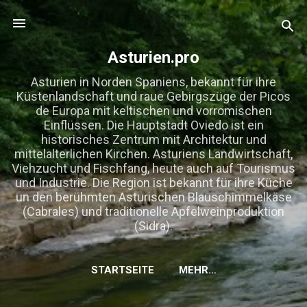
Direkt zum Hauptbereich
Asturien.pro
Asturien in Norden Spaniens, bekannt für ihre
Küstenlandschaft und raue Gebirgszüge der Picos
de Europa mit keltischen und vorromischen
Einflüssen. Die Hauptstadt Oviedo ist ein
historisches Zentrum mit Architektur und
mittelalterlichen Kirchen. Asturiens Landwirtschaft,
Viehzucht und Fischfang, heute auch auf Tourismus
und Industrie. Die Region ist bekannt für ihre Küche
un den berühmten Asturischen Blauschimmelkäse
(Cabrales) und traditionelle Apfelweinproduktion
(Sidra).
STARTSEITE
MEHR…