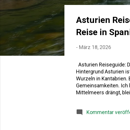
o
s
Asturien Reis
t
Reise in Spa
s
-
März 18, 2026
Asturien Reiseguide: D
Hintergrund Asturien i
Wurzeln in Kantabrien.
Gemeinsamkeiten. Ich 
Mittelmeers drängt, bl
vielfältig. Dieser Astur
Geschichte, gutes Esse
Kommentar veröffe
zwischen dem Kantabris
zentrale Rolle in der 
als eines der ersten c