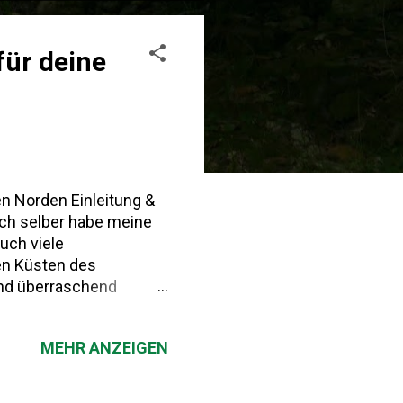
für deine
en Norden Einleitung &
Ich selber habe meine
uch viele
en Küsten des
und überraschend
onne und Strand: Natur,
Asturien liegt
MEHR ANZEIGEN
pielte die Region eine
igreich Asturien gilt
ion im 8. Jahrhundert.