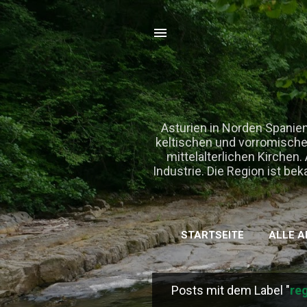
Asturien in Norden Spanien
keltischen und vorromischen
mittelalterlichen Kirchen
Industrie. Die Region ist b
STARTSEITE
ALLE A
Posts mit dem Label "
reg
P