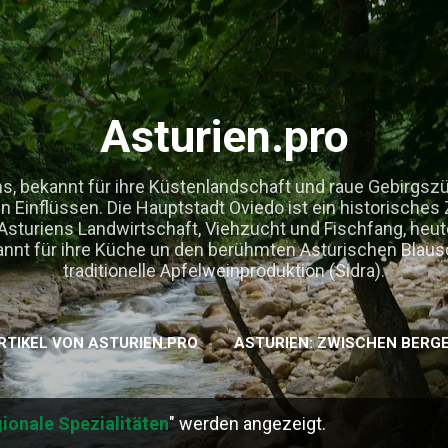
Direkt zum Hauptbereich
Asturien.pro
s, bekannt für ihre Küstenlandschaft und raue Gebirgsz
 Einflüssen. Die Hauptstadt Oviedo ist ein historisches
. Asturiens Landwirtschaft, Viehzucht und Fischfang, he
ekannt für ihre Küche un den berühmten Asturischen Bla
traditionelle Apfelweinproduktion (Sidra).
RTIKEL VON ASTURIEN.PRO
ASTURIEN: ZWISCHEN BERG
ionale Spezialitäten
" werden angezeigt.