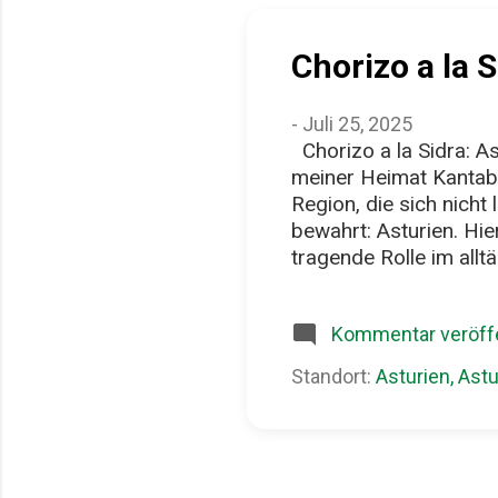
Heute ist Asturien ei...
Chorizo a la S
-
Juli 25, 2025
Chorizo a la Sidra: As
meiner Heimat Kantabri
Region, die sich nicht 
bewahrt: Asturien. Hier
tragende Rolle im allt
Region, Handwerk und G
Spielraum für Showeffe
Kommentar veröffe
Menschen verwoben ist
ist kein Teller für die
Standort:
Asturien, Astu
Gericht aus grob gesc
langsam in natürlichem 