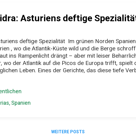
idra: Asturiens deftige Spezialitä
turiens deftige Spezialität Im grünen Norden Spaniens
en , wo die Atlantik-Küste wild und die Berge schroff s
laut ins Rampenlicht drängt – aber mit leiser Beharrlichk
, wo der Atlantik auf die Picos de Europa trifft, spielt
äglichen Leben. Eines der Gerichte, das diese tiefe V
eschmack verkörpert, ist Chorizo a la Sidra : eine Sp
kte bietet, dafür aber eine Geschichte erzählt, die e
ntlichen
. Ein Gericht aus zwei einfachen Zutaten – mit Wirkun
 feine Etikette, sondern eine rustikale Angelegenheit. I
rias, Spanien
hnittenen, kräftig gewürzten Würsten – der asturische
Apfelwein, ...
WEITERE POSTS