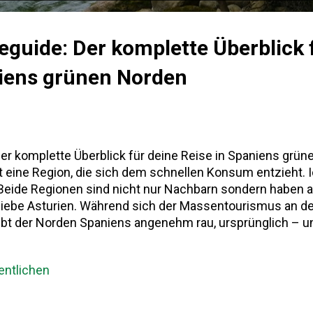
eguide: Der komplette Überblick 
niens grünen Norden
er komplette Überblick für deine Reise in Spaniens grün
st eine Region, die sich dem schnellen Konsum entzieht. 
 Beide Regionen sind nicht nur Nachbarn sondern haben a
liebe Asturien. Während sich der Massentourismus an d
eibt der Norden Spaniens angenehm rau, ursprünglich – 
ien Reiseguide richtet sich an alle, die mehr suchen als S
n und ein Gefühl von Weite. Die autonome Gemeinschaft 
ntlichen
chen Meer und dem Kantabrischen Gebirge. Historisch s
Rückeroberung Spaniens während der Reconquista – das Kön
hristlichen Widerstandszentren nach der maurischen Invas