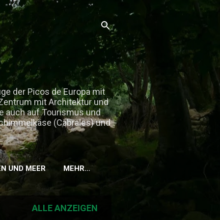
üge der Picos de Europa mit
 Zentrum mit Architektur und
ute auch auf Tourismus und
uschimmelkäse (Cabrales) und
EN UND MEER
MEHR…
ALLE ANZEIGEN