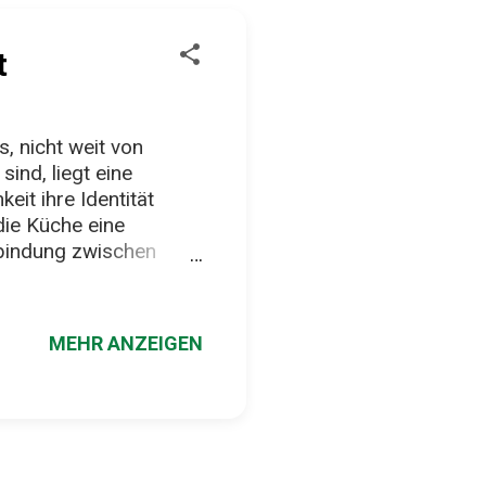
t
, nicht weit von
ind, liegt eine
eit ihre Identität
 die Küche eine
erbindung zwischen
ezialität, die kaum
ng mit Boden, Klima und
g Chorizo a la Sidra
MEHR ANZEIGEN
m Kern besteht das
n Chorizo – die