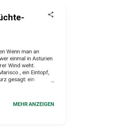
üchte-
nien Wenn man an
wer einmal in Asturien
rer Wind weht.
arisco , ein Eintopf,
urz gesagt: ein
 was das Meer so
 – je nach Fang und
scheressen. Früher
MEHR ANZEIGEN
cht. Heute gilt die
 Häfen mit Blick auf