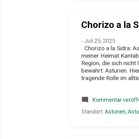
Br
vi
Chorizo a la S
-
Juli 25, 2025
Chorizo a la Sidra: As
meiner Heimat Kantabri
Region, die sich nicht 
bewahrt: Asturien. Hier
tragende Rolle im allt
Region, Handwerk und G
Spielraum für Showeffe
Kommentar veröffe
Menschen verwoben ist
ist kein Teller für die
Standort:
Asturien, Astu
Gericht aus grob gesc
langsam in natürlichem 