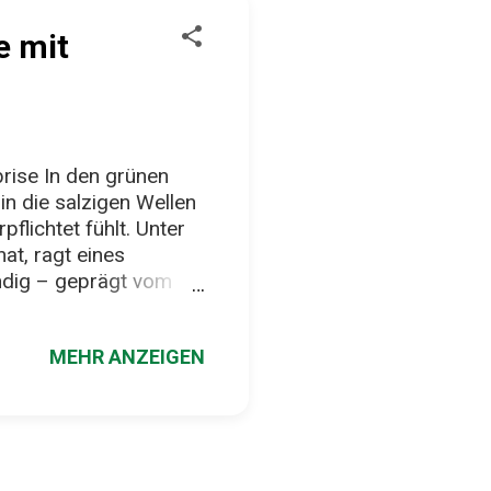
e mit
rise In den grünen
n die salzigen Wellen
flichtet fühlt. Unter
at, ragt eines
ündig – geprägt vom
lweins. Ein Fisch mit
oma cantharus), ist
MEHR ANZEIGEN
ist. Mit festem
r sich hervorragend
Knoblauch, Lorbeer und