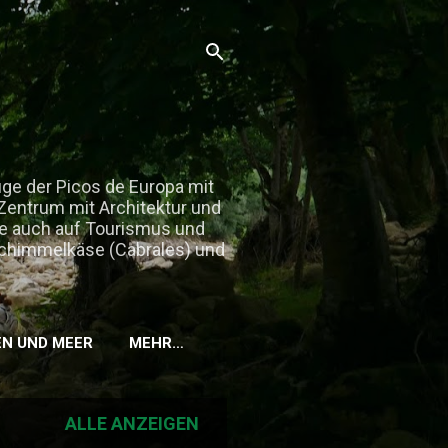
üge der Picos de Europa mit
 Zentrum mit Architektur und
ute auch auf Tourismus und
uschimmelkäse (Cabrales) und
EN UND MEER
MEHR…
ALLE ANZEIGEN