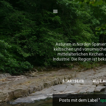
Asturien in Norden Spanien
keltischen und vorromischen
mittelalterlichen Kirchen
Industrie. Die Region ist b
STARTSEITE
ALLE A
Posts mit dem Label "
sp
P