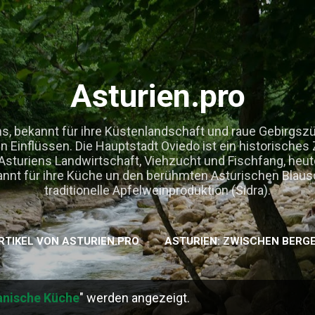
Direkt zum Hauptbereich
Asturien.pro
s, bekannt für ihre Küstenlandschaft und raue Gebirgsz
 Einflüssen. Die Hauptstadt Oviedo ist ein historisches
. Asturiens Landwirtschaft, Viehzucht und Fischfang, he
ekannt für ihre Küche un den berühmten Asturischen Bla
traditionelle Apfelweinproduktion (Sidra).
RTIKEL VON ASTURIEN.PRO
ASTURIEN: ZWISCHEN BERG
anische Küche
" werden angezeigt.