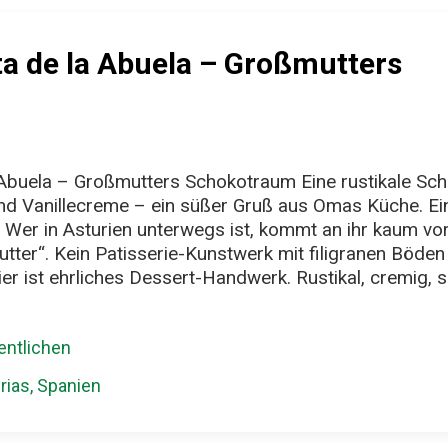
ta de la Abuela – Großmutters
 Abuela – Großmutters Schokotraum Eine rustikale Schi
d Vanillecreme – ein süßer Gruß aus Omas Küche. Ein
er in Asturien unterwegs ist, kommt an ihr kaum vorb
mutter“. Kein Patisserie-Kunstwerk mit filigranen Böd
er ist ehrliches Dessert-Handwerk. Rustikal, cremig, s
 dem Sonntagsessen serviert bekommt, wenn alle sch
n kleines Stück“ wollen. Die Basis ist einfach: Butter
ntlichen
 für Schicht gestapelt, gekühlt, fertig. Klingt banal? 
nach Geborgenheit, nach einem Löffel, der direkt in d
rias, Spanien
 ist. Woher die Tarta de la Abuela kommt Asturien, im
für deftige Küche – Fabada,...