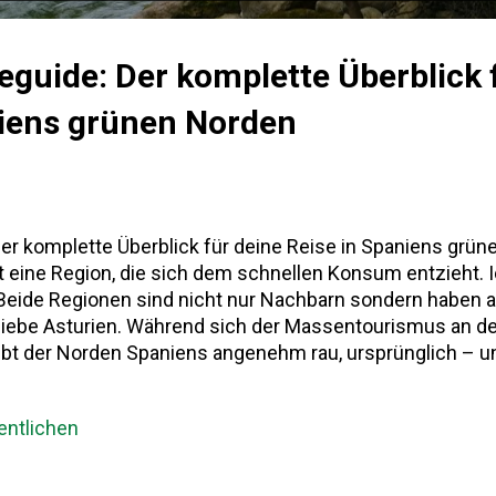
eguide: Der komplette Überblick 
niens grünen Norden
er komplette Überblick für deine Reise in Spaniens grün
st eine Region, die sich dem schnellen Konsum entzieht. 
 Beide Regionen sind nicht nur Nachbarn sondern haben a
liebe Asturien. Während sich der Massentourismus an d
eibt der Norden Spaniens angenehm rau, ursprünglich – 
ien Reiseguide richtet sich an alle, die mehr suchen als S
n und ein Gefühl von Weite. Die autonome Gemeinschaft 
ntlichen
chen Meer und dem Kantabrischen Gebirge. Historisch s
Rückeroberung Spaniens während der Reconquista – das Kön
hristlichen Widerstandszentren nach der maurischen Invas