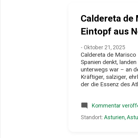
Heute ist Asturien ei...
Caldereta de 
Eintopf aus 
-
Oktober 21, 2025
Caldereta de Marisco
Spanien denkt, landen 
unterwegs war – an de
Kräftiger, salziger, e
der die Essenz des Atl
deftiger Meeresfrücht
hergibt. In Asturien 
Kommentar veröffe
Geldbeutel. Das Geric
wurde einfach alles, w
Standort:
Asturien, Astu
Caldereta als Klassike
die Gischt. Zutaten (f