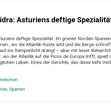
uschetta erinnert. Der Unterschied: Der Fladen selbst 
el Geschmack mit. Oben drauf: Langostinos a la brasa – g
idra: Asturiens deftige Spezialitä
turiens deftige Spezialität Im grünen Norden Spaniens
en , wo die Atlantik-Küste wild und die Berge schroff s
laut ins Rampenlicht drängt – aber mit leiser Beharrlichk
, wo der Atlantik auf die Picos de Europa trifft, spielt
äglichen Leben. Eines der Gerichte, das diese tiefe V
eschmack verkörpert, ist Chorizo a la Sidra : eine Sp
kte bietet, dafür aber eine Geschichte erzählt, die e
ntlichen
. Ein Gericht aus zwei einfachen Zutaten – mit Wirkun
 feine Etikette, sondern eine rustikale Angelegenheit. I
rias, Spanien
hnittenen, kräftig gewürzten Würsten – der asturische
Apfelwein, ...