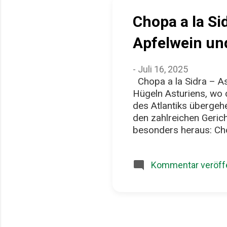
Chopa a la Si
Apfelwein un
-
Juli 16, 2025
Chopa a la Sidra – As
Hügeln Asturiens, wo 
des Atlantiks übergehen
den zahlreichen Geric
besonders heraus: Chop
salzigen Duft des Mee
Charakter: Die Chopa 
Kommentar veröffe
ein Fisch, der in den
Fleisch, einem leicht
zum Schmoren. In Astu
reichlich Sidra natural