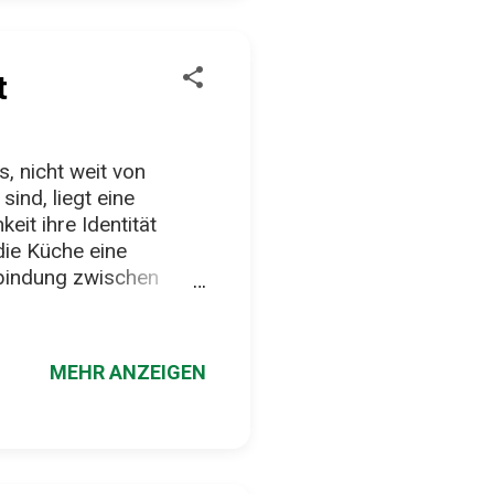
bringt schon richtig
egrillt, aber nic...
t
, nicht weit von
ind, liegt eine
eit ihre Identität
 die Küche eine
erbindung zwischen
ezialität, die kaum
ng mit Boden, Klima und
g Chorizo a la Sidra
MEHR ANZEIGEN
m Kern besteht das
n Chorizo – die