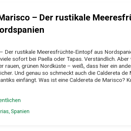
Marisco – Der rustikale Meeresfr
Nordspanien
 – Der rustikale Meeresfrüchte-Eintopf aus Nordspa
viele sofort bei Paella oder Tapas. Verständlich. Aber 
r rauen, grünen Nordküste – weiß, dass hier ein ande
hrlicher. Und genau so schmeckt auch die Caldereta de M
antiks einfängt. Was ist eine Caldereta de Marisco? K
e-Eintopf mit Tomaten, Paprika, Weißwein und allem,
landet oft Hummer, Krabbe, Muschel oder Fisch im Topf
ntlichen
ht ist kein feines Gourmet-Menü, sondern ehrliches Fi
as übrig blieb, mit Zwiebeln, Knoblauch und Wein verko
rias, Spanien
r der nordspanischen Küche – gerne serviert in kleinen
ür 4 Personen) 1 kg gemischte Meeresfrüch...