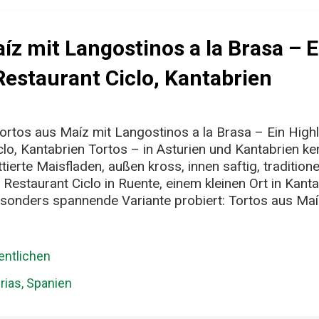
íz mit Langostinos a la Brasa – E
Restaurant Ciclo, Kantabrien
rtos aus Maíz mit Langostinos a la Brasa – Ein Highl
clo, Kantabrien Tortos – in Asturien und Kantabrien ken
ittierte Maisfladen, außen kross, innen saftig, traditione
 Restaurant Ciclo in Ruente, einem kleinen Ort in Kanta
sonders spannende Variante probiert: Tortos aus Maíz
ngostinos, Avocadocreme, einer leichten Langostino
ischem Pico de Gallo. Zwei Stück – 14 Euro . Kein Schn
n schmeckt, wie viel Handwerk drinsteckt. Das ist kei
ntlichen
aufgelegt“-Gericht, sondern durchdacht bis ins Detail
rias, Spanien
eine Explosion Der Maisfladen – leicht rauchig, ein bi
ot, aber mit mehr Biss. Hat mich ehrlich gesagt an ein