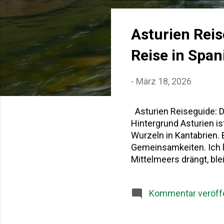
o
s
Asturien Reis
t
Reise in Spa
s
-
März 18, 2026
Asturien Reiseguide: D
Hintergrund Asturien i
Wurzeln in Kantabrien.
Gemeinsamkeiten. Ich 
Mittelmeers drängt, bl
vielfältig. Dieser Astur
Geschichte, gutes Esse
Kommentar veröffe
zwischen dem Kantabris
zentrale Rolle in der 
als eines der ersten c