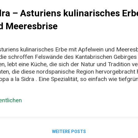
dra – Asturiens kulinarisches Erb
d Meeresbrise
turiens kulinarisches Erbe mit Apfelwein und Meeresb
die schroffen Felswände des Kantabrischen Gebirges i
, lebt eine Küche, die sich der Natur und Tradition verp
hten, die diese nordspanische Region hervorgebracht h
a a la Sidra . Eine Spezialität, so einfach wie tiefgr
res und dem fruchtigen Charakter des heimischen Apfe
Die „Chopa“, auch bekannt als Goldbrasse (Spondylios
ntlichen
 kühlen Gewässern des Kantabrischen Meeres heimisch 
 nussigen Aroma und einer angenehmen Textur eignet e
rien wird er traditionell in einem Sud aus Zwiebeln, 
 – dem ungesüßten, leicht...
WEITERE POSTS