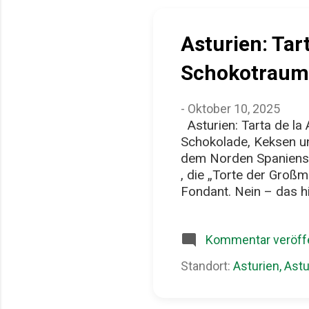
Asturien: Tar
Schokotraum
-
Oktober 10, 2025
Asturien: Tarta de la
Schokolade, Keksen un
dem Norden Spaniens W
, die „Torte der Groß
Fondant. Nein – das hi
man sie zuhause nach
aber trotzdem noch „ei
Kommentar veröffe
Schokopudding . Schicht
aber nach Erinnerung, 
Standort:
Asturien, Astu
bevor die Torte fertig
Spaniens, ist bekannt 