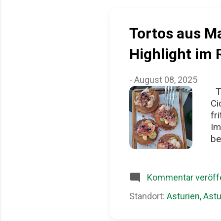
Tortos aus Ma
Highlight im 
-
August 08, 2025
To
Ci
fr
Im
be
La
fr
Ma
Kommentar veröffe
dr
Standort:
Asturien, Astu
kl
Br