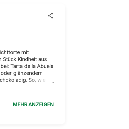
chttorte mit
 Stück Kindheit aus
ei: Tarta de la Abuela
en oder glänzendem
chokoladig. So, wie
on pappsatt sind,
kekse, Vanillecreme und
Vielleicht. Schmeckt
MEHR ANZEIGEN
en Topf taucht, noch
 grünen Norden