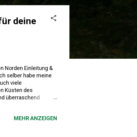
für deine
en Norden Einleitung &
Ich selber habe meine
uch viele
en Küsten des
und überraschend
onne und Strand: Natur,
Asturien liegt
MEHR ANZEIGEN
pielte die Region eine
igreich Asturien gilt
ion im 8. Jahrhundert.