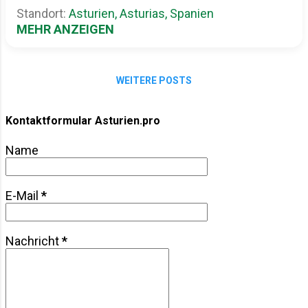
glänzendem Fondant. Nein – das hier ist
Standort:
Asturien, Asturias, Spanien
ehrliches Dessert-Handwerk. Rustikal, cremig,
MEHR ANZEIGEN
schokoladig. So, wie man sie zuhause nach
dem Sonntagsessen serviert bekommt, wenn
alle schon pappsatt sind, aber trotzdem noch
WEITERE POSTS
„ein kleines Stück“ wollen. Die Basis ist einfach:
Butterkekse, Vanillecreme und Schokopudding .
Schicht für Schicht gestapelt, gekühlt, fertig.
Kontaktformular Asturien.pro
Klingt banal? Vielleicht. Schmeckt aber nach
Name
Erinnerung, nach Geborgenheit, nach einem
Löffel, der direkt in den Topf taucht, noch bevor
die Torte fertig ist. Woher die Tarta de la Abuela
E-Mail
*
kommt Asturien, im grünen Norden Spaniens,
ist bekannt für deftige Küche – Fabada,...
Nachricht
*