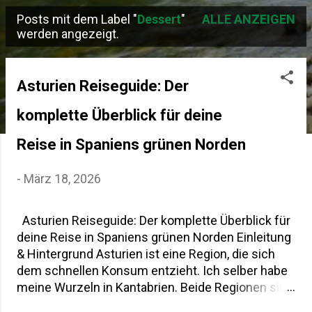
Posts mit dem Label "
Dessert
"
ALLE ANZEIGEN
P
werden angezeigt.
o
s
Asturien Reiseguide: Der
t
komplette Überblick für deine
s
Reise in Spaniens grünen Norden
-
März 18, 2026
Asturien Reiseguide: Der komplette Überblick für
deine Reise in Spaniens grünen Norden Einleitung
& Hintergrund Asturien ist eine Region, die sich
dem schnellen Konsum entzieht. Ich selber habe
meine Wurzeln in Kantabrien. Beide Regionen sind
nicht nur Nachbarn sondern haben auch viele