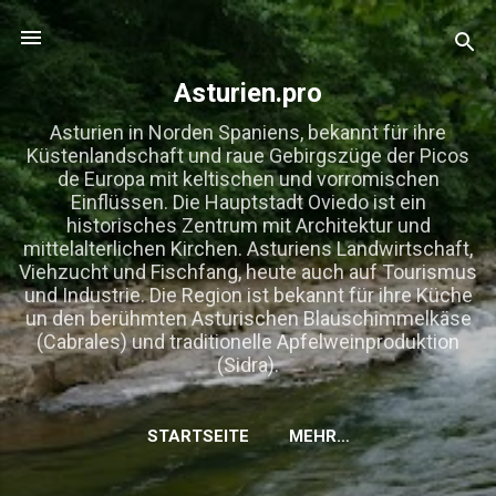
Direkt zum Hauptbereich
Asturien.pro
Asturien in Norden Spaniens, bekannt für ihre
Küstenlandschaft und raue Gebirgszüge der Picos
de Europa mit keltischen und vorromischen
Einflüssen. Die Hauptstadt Oviedo ist ein
historisches Zentrum mit Architektur und
mittelalterlichen Kirchen. Asturiens Landwirtschaft,
Viehzucht und Fischfang, heute auch auf Tourismus
und Industrie. Die Region ist bekannt für ihre Küche
un den berühmten Asturischen Blauschimmelkäse
(Cabrales) und traditionelle Apfelweinproduktion
(Sidra).
STARTSEITE
MEHR…